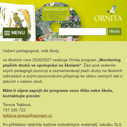
Vyhledávání
MENU
Vážení pedagogové, milé školy,
ve školním roce 2026/2027 realizuje Ornita program
„Monitoring
ptačích druhů ve spolupráci se školami“
. Žáci pod vedením
svých pedagogů pozorují a zaznamenávají ptačí druhy na školních
zahradách a svými pozorováními přispívají ke sběru cenných dat o
ptácích v našem okolí.
Máte-li zájem zapojit do programu svou třídu nebo školu,
kontaktujte prosím:
Tereza Tejklová
737 335 722
tejklova.tereza@seznam.cz
Po přihlášení obdržíte balíček metodických materiálů, tabulku XLS