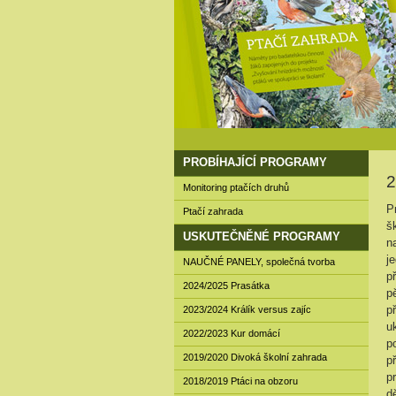
PROBÍHAJÍCÍ PROGRAMY
2
Monitoring ptačích druhů
P
Ptačí zahrada
š
USKUTEČNĚNÉ PROGRAMY
n
j
NAUČNÉ PANELY, společná tvorba
p
2024/2025 Prasátka
p
p
2023/2024 Králík versus zajíc
u
2022/2023 Kur domácí
p
2019/2020 Divoká školní zahrada
p
p
2018/2019 Ptáci na obzoru
d