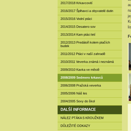
2017/2018 Krkavcovití
a
n
2016/2017 Šplhavci a obyvatelé dutin
j
2015/2016 Vodní ptáci
K
2014/2015 Desatero sov
l
2013/2014 Kam ptáci letí
F
2012/2013 Predátoři kolem ptačích
budek
2011/2012 Ptáci v naší zahradě
2010/2011 Veverka známá i neznámá
2009/2010 Kavka ve městě
2008/2009 Sedmero krkavců
2006/2008 Pražská veverka
2005/2006 Náš les
2004/2005 Sovy do škol
DALŠÍ INFORMACE
NÁLEZ PTÁKA S KROUŽKEM
DŮLEŽITÉ ODKAZY