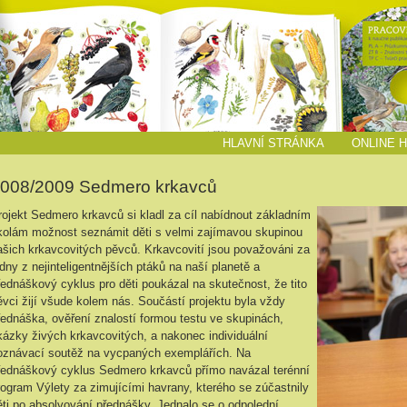
HLAVNÍ STRÁNKA
ONLINE 
008/2009 Sedmero krkavců
rojekt Sedmero krkavců si kladl za cíl nabídnout základním
kolám možnost seznámit děti s velmi zajímavou skupinou
ašich krkavcovitých pěvců. Krkavcovití jsou považováni za
edny z nejinteligentnějších ptáků na naší planetě a
řednáškový cyklus pro děti poukázal na skutečnost, že tito
ěvci žijí všude kolem nás. Součástí projektu byla vždy
řednáška, ověření znalostí formou testu ve skupinách,
kázky živých krkavcovitých, a nakonec individuální
oznávací soutěž na vycpaných exemplářích. Na
řednáškový cyklus Sedmero krkavců přímo navázal terénní
rogram Výlety za zimujícími havrany, kterého se zúčastnily
ěti po absolvování přednášky. Jednalo se o odpolední