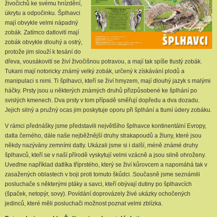
živočichů ke svému hnízdění,
úkrytu a odpočinku. Šplhavci
mají obvykle velmi nápadný
zobák. Zatímco datlovití mají
zobák obvykle dlouhý a ostrý,
protože jim slouží k tesání do
dřeva, vousákovití se živí živočišnou potravou, a mají tak spíše tlustý zobák.
Tukani mají notoricky známý velký zobák, určený k získávání plodů a
manipulaci s nimi. Ti šplhavci, kteří se živí hmyzem, mají dlouhý jazyk s malými
háčky. Prsty jsou u některých známých druhů přizpůsobené ke šplhání po
svislých kmenech. Dva prsty v tom případě směřují dopředu a dva dozadu.
Jejich silný a pružný ocas jim poskytuje oporu při šplhání a tlumí údery zobáku.
V rámci přednášky jsme představili největšího šplhavce kontinentální Evropy,
datla černého, dále naše nejběžnější druhy strakapoudů a žluny, které jsou
někdy nazývány zemními datly. Ukázali jsme si i další, méně známé druhy
šplhavců, kteří se v naší přírodě vyskytují velmi vzácně a jsou silně ohroženy.
Uveďme například datlíka tříprstého, který se živí kůrovcem a napomáhá tak v
zasažených oblastech v boji proti tomuto škůdci. Současně jsme seznámili
posluchače s některými ptáky a savci, kteří obývají dutiny po šplhavcích
(špaček, netopýr, sovy). Povídání doprovázely živé ukázky ochočených
jedinců, které měli posluchači možnost poznat velmi zblízka.