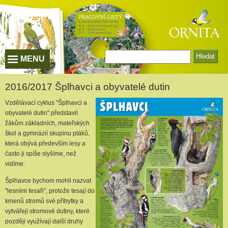
Vyhledávání
MENU
2016/2017 Šplhavci a obyvatelé dutin
Vzdělávací cyklus "Šplhavci a
obyvatelé dutin" představil
žákům základních, mateřských
škol a gymnázií skupinu ptáků,
která obývá především lesy a
často ji spíše slyšíme, než
vidíme.
Šplhavce bychom mohli nazvat
"lesními tesaři", protože tesají do
kmenů stromů své příbytky a
vytvářejí stromové dutiny, které
později využívají další druhy